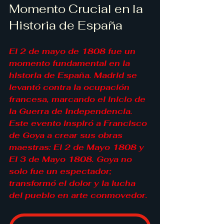
Momento Crucial en la 
Historia de España
El 2 de mayo de 1808 fue un 
momento fundamental en la 
historia de España. Madrid se 
levantó contra la ocupación 
francesa, marcando el inicio de 
la Guerra de Independencia. 
Este evento inspiró a Francisco 
de Goya a crear sus obras 
maestras: El 2 de Mayo 1808 y 
El 3 de Mayo 1808. Goya no 
solo fue un espectador; 
transformó el dolor y la lucha 
del pueblo en arte conmovedor.