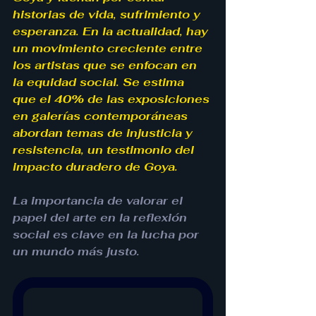
historias de vida, sufrimiento y 
esperanza. En la actualidad, hay 
un movimiento creciente entre 
los artistas que se enfocan en 
la equidad social. Se estima 
que el 40% de las exposiciones 
en galerías contemporáneas 
abordan temas de injusticia y 
resistencia, un testimonio del 
impacto duradero de Goya.
La importancia de valorar el 
papel del arte en la reflexión 
social es clave en la lucha por 
un mundo más justo. 