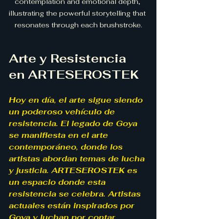
contemplation and emotional depth, 
illustrating the powerful storytelling that 
resonates through each brushstroke.
Arte y Resistencia 
en ARTESEROSTEK
Hoy en día, el arte sigue siendo 
un poderoso vehículo de 
resistencia. El legado de Goya 
se manifiesta en el arte 
contemporáneo, donde los 
artistas abordan temas de lucha 
y justicia. ARTESEROSTEK es 
un espacio donde esta 
resistencia se celebra. Artistas 
actuales están inspirados por 
Goya y luchan por contar 