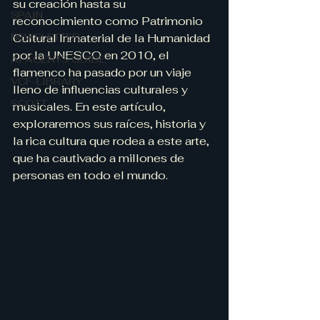
su creación hasta su 
SPAIN
reconocimiento como Patrimonio 
NEWSLETTER
Cultural Inmaterial de la Humanidad 
por la UNESCO en 2010, el 
AI AGENTS GUIDE
flamenco ha pasado por un viaje 
VCF-LIBRARY
lleno de influencias culturales y 
SCOTT
musicales. En este artículo, 
exploraremos sus raíces, historia y 
la rica cultura que rodea a este arte, 
que ha cautivado a millones de 
personas en todo el mundo.