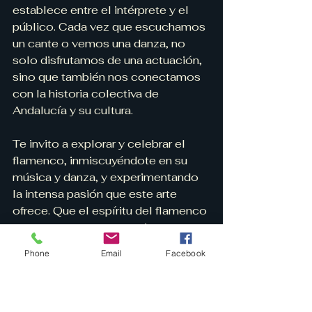
establece entre el intérprete y el 
público. Cada vez que escuchamos 
un cante o vemos una danza, no 
solo disfrutamos de una actuación, 
sino que también nos conectamos 
con la historia colectiva de 
Andalucía y su cultura.
Te invito a explorar y celebrar el 
flamenco, inmiscuyéndote en su 
música y danza, y experimentando 
la intensa pasión que este arte 
ofrece. Que el espíritu del flamenco 
nunca se apague y que siga 
vibrando en cada rincón del mundo 
Phone
Email
Facebook
donde se escuche su eco. 
Con este artículo, espero haber 
proporcionado una perspectiva 