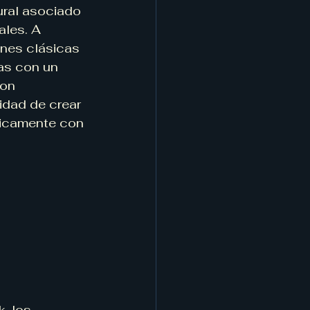
ural asociado 
les. A 
ones clásicas 
as con un 
son 
dad de crear 
ísicamente con 
, los 