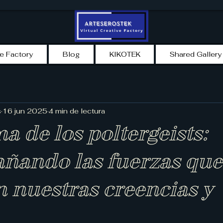
ve Factory
Blog
KIKOTEK
Shared Gallery
s
16 jun 2025
4 min de lectura
a de los poltergeists:
añando las fuerzas que
 nuestras creencias y