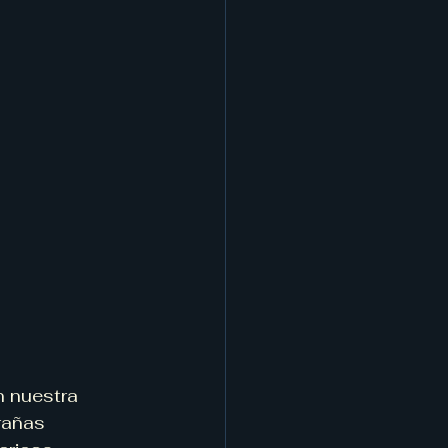
n nuestra 
rañas 