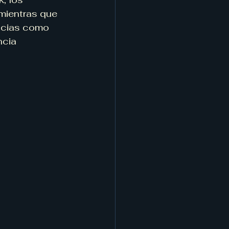
mientras que 
encias como 
ncia 