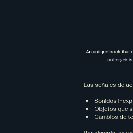
An antique book that d
poltergeists
Las señales de act
Sonidos inexp
Objetos que s
Cambios de te
Por ejemplo, en un