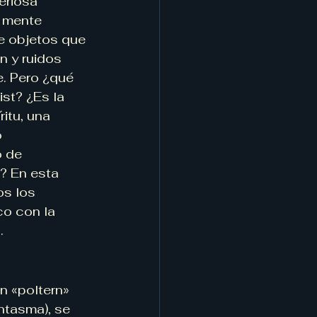
eriosa 
a mente 
e objetos que 
n y ruidos 
e. Pero ¿qué 
st? ¿Es la 
itu, una 
 
 de 
? En esta 
s los 
co con la 
.
n «poltern» 
antasma), se 