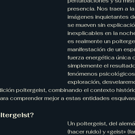
perturbaciones y su mist
presencia. Nos traen a l
imágenes inquietantes d
se mueven sin explicació
inexplicables en la noch
es realmente un poltergei
manifestación de un espír
fuerza energética única o
simplemente el resultado
fenómenos psicológicos
exploración, desvelaremo
dición poltergeist, combinando el contexto históri
ara comprender mejor a estas entidades esquivas
ltergeist?
Un poltergeist, del alemá
(hacer ruido) y «geist» (f