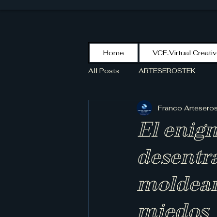
Home
VCF..Virtual Creati
All Posts
ARTESEROSTEK
Franco Artesero
El enigm
desentr
moldean
miedos