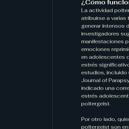
¿Cómo funcion
La actividad polte
atribuirse a varias
generar intensos 
investigadores su
manifestaciones p
emociones reprimi
en adolescentes q
estrés significativ
estudios, incluido
Journal of Paraps
indicado una corre
estrés adolescente
poltergeist.
Por otro lado, qu
poltergeist son ent