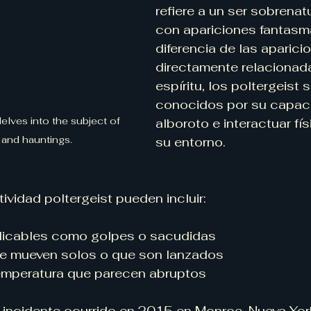
refiere a un ser sobrenat
con apariciones fantasma
diferencia de las aparici
directamente relacionad
espíritu, los poltergeist 
conocidos por su capaci
elves into the subject of 
alboroto e interactuar f
 and hauntings.
su entorno.
ividad poltergeist pueden incluir:
licables como golpes o sacudidas
e mueven solos o que son lanzados
mperatura que parecen abruptos
 incidente ocurrido en 2015 en Monroe, Nueva York